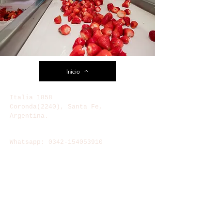
Inicio
Italia 1858
Coronda(2240), Santa Fe,
Argentina.
TELEFONOS
Whatsapp:
0342-154053910
E-MAIL
frutillasfdl@gmail.com
GERENCIA Y VENTAS
ivanfrutillasdellitoral@gmail.com