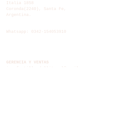
Italia 1858
Coronda(2240), Santa Fe,
Argentina.
TELEFONOS
Whatsapp:
0342-154053910
E-MAIL
frutillasfdl@gmail.com
GERENCIA Y VENTAS
ivanfrutillasdellitoral@gmail.com
ADMINISTRACIÓN
lfrutillasdellitoral@gmail.com
PRODUCCIÓN Y CALIDAD
mfrutillasdellitoral@gmail.com
afrutillasdellitoral@gmail.com