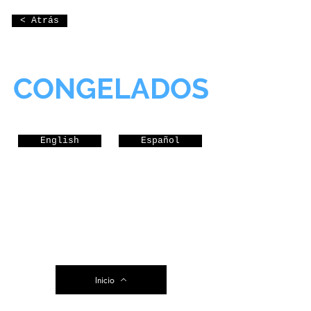
< Atrás
CONGELADOS
English
Español
Inicio