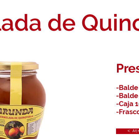
ada de Quin
Pre
-Balde
-Balde
-Caja 
-Frasc
< At