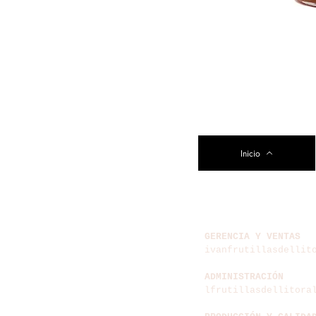
Inicio
E-MAIL
frutillasfdl@gmail.
GERENCIA Y VENTAS
ivanfrutillasdellit
ADMINISTRACIÓN
lfrutillasdellitora