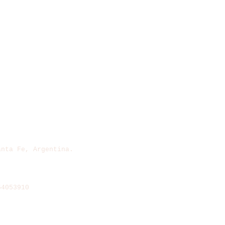
anta Fe, Argentina.
54053910