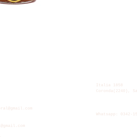
Italia 1858
com
Coronda(2240), S
oral@gmail.com
TELEFONOS
Whatsapp: 0342-1
l@gmail.com