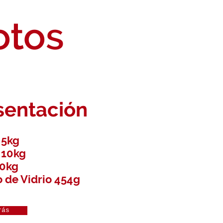
otos
sentación
 5kg
 10kg
10kg
o de Vidrio 454g
rás